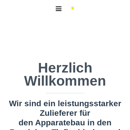
b
o
h
r
e
n
m
i
t
S
y
s
t
e
m
Herzlich
Willkommen
Wir sind ein leistungsstarker
Zulieferer für
den Apparatebau in den